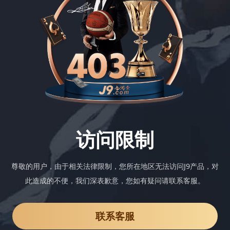
访问限制
尊敬的用户，由于相关法律限制，您所在地区无法访问J9产品，对
此造成的不便，我们深表歉意，您如有疑问请联系客服。
联系客服