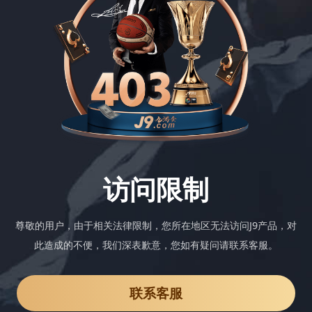
访问限制
尊敬的用户，由于相关法律限制，您所在地区无法访问J9产品，对
此造成的不便，我们深表歉意，您如有疑问请联系客服。
联系客服